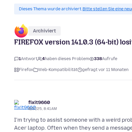
Dieses Thema wurde archiviert.
Bitte stellen Sie eine ne
Archiviert
FIREFOX version 141.0.3 (64-bit) lo
1
Antwort
4
haben dieses Problem
338
Aufrufe
Firefox
Web-Kompatibilität
gefragt vor 11 Monaten
fixit9660
8/17/25, 8:41 AM
I'm trying to assist someone with a weird p
Acer laptop. Often when they send a message, 