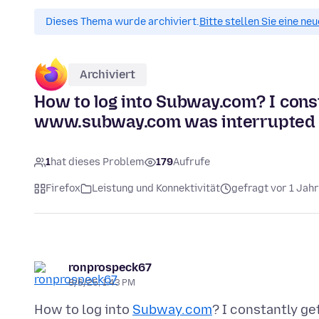
Dieses Thema wurde archiviert.
Bitte stellen Sie eine ne
Archiviert
How to log into Subway.com? I const
www.subway.com was interrupted w
1
hat dieses Problem
179
Aufrufe
Firefox
Leistung und Konnektivität
gefragt vor 1 Jahr
ronprospeck67
8/6/25, 1:43 PM
How to log into
Subway.com
? I constantly g