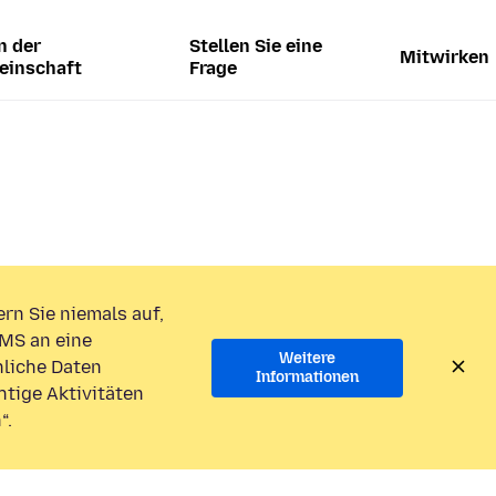
n der
Stellen Sie eine
Mitwirken
einschaft
Frage
rn Sie niemals auf,
MS an eine
Weitere
liche Daten
Informationen
htige Aktivitäten
“.