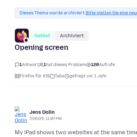
Dieses Thema wurde archiviert.
Bitte stellen Sie eine ne
Gelöst
Archiviert
Opening screen
1
Antwort
1
hat dieses Problem
120
Aufrufe
Firefox für iOS
Tabs
gefragt vor 1 Jahr
Jens Dolin
7/26/25, 11:07 PM
My iPad shows two websites at the same time,