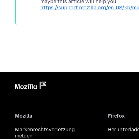
https://support.mozilla.org/en-US/kb/m
Mozilla
Firefox
Markenrechtsverletzung
Herunterlad
melden