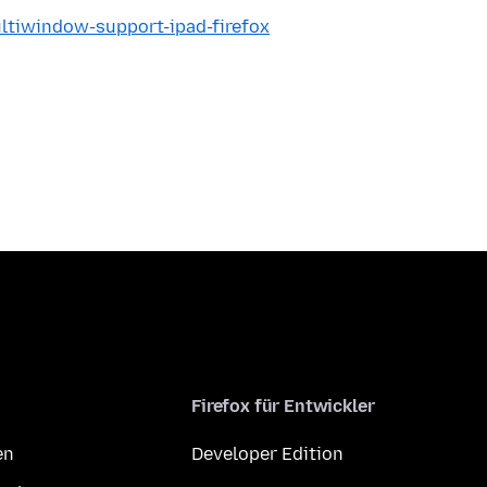
ultiwindow-support-ipad-firefox
Firefox für Entwickler
en
Developer Edition