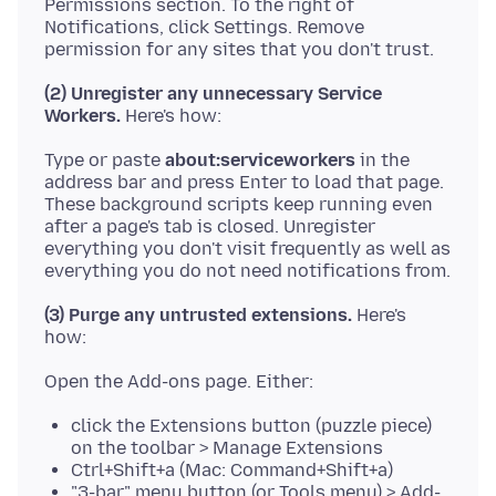
Permissions section. To the right of
Notifications, click Settings. Remove
(2) Unregister any unnecessary Service
Workers.
Type or paste
about:serviceworkers
in the
address bar and press Enter to load that page.
These background scripts keep running even
after a page's tab is closed. Unregister
everything you don't visit frequently as well as
(3) Purge any untrusted extensions.
Here's
click the Extensions button (puzzle piece)
on the toolbar > Manage Extensions
Ctrl+Shift+a (Mac: Command+Shift+a)
"3-bar" menu button (or Tools menu) > Add-