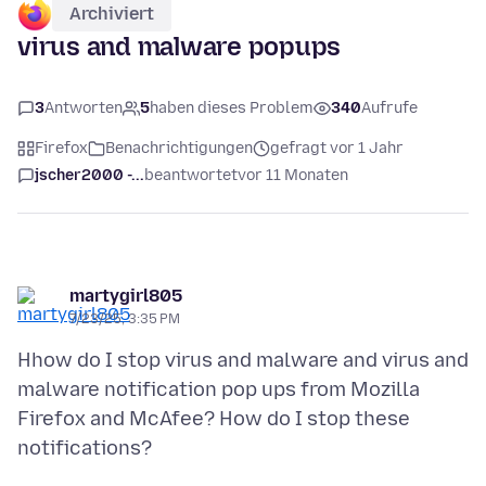
Archiviert
virus and malware popups
3
Antworten
5
haben dieses Problem
340
Aufrufe
Firefox
Benachrichtigungen
gefragt vor 1 Jahr
jscher2000 -...
beantwortet
vor 11 Monaten
martygirl805
7/23/25, 3:35 PM
Hhow do I stop virus and malware and virus and
malware notification pop ups from Mozilla
Firefox and McAfee? How do I stop these