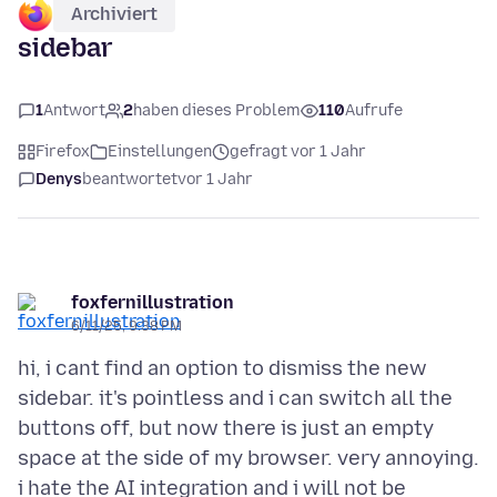
Archiviert
sidebar
1
Antwort
2
haben dieses Problem
110
Aufrufe
Firefox
Einstellungen
gefragt vor 1 Jahr
Denys
beantwortet
vor 1 Jahr
foxfernillustration
6/11/25, 9:38 PM
hi, i cant find an option to dismiss the new
sidebar. it's pointless and i can switch all the
buttons off, but now there is just an empty
space at the side of my browser. very annoying.
i hate the AI integration and i will not be