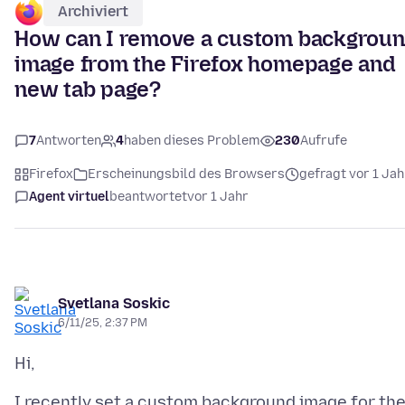
Archiviert
How can I remove a custom backgrou
image from the Firefox homepage and
new tab page?
7
Antworten
4
haben dieses Problem
230
Aufrufe
Firefox
Erscheinungsbild des Browsers
gefragt vor 1 Jah
Agent virtuel
beantwortet
vor 1 Jahr
Svetlana Soskic
6/11/25, 2:37 PM
I recently set a custom background image for th