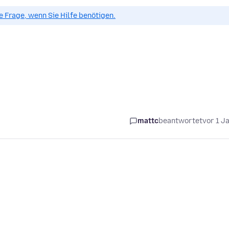
ue Frage, wenn Sie Hilfe benötigen.
mattc
beantwortet
vor 1 J