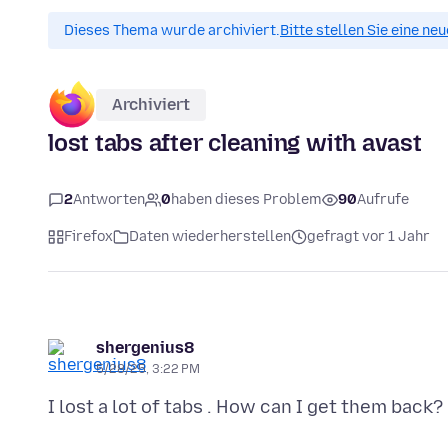
Dieses Thema wurde archiviert.
Bitte stellen Sie eine ne
Archiviert
lost tabs after cleaning with avast
2
Antworten
0
haben dieses Problem
90
Aufrufe
Firefox
Daten wiederherstellen
gefragt vor 1 Jahr
shergenius8
5/28/25, 3:22 PM