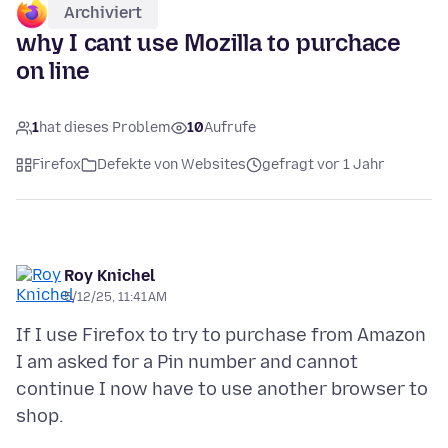
Archiviert
why I cant use Mozilla to purchace
on line
1
hat dieses Problem
10
Aufrufe
Firefox
Defekte von Websites
gefragt vor 1 Jahr
Roy Knichel
5/12/25, 11:41 AM
If I use Firefox to try to purchase from Amazon
I am asked for a Pin number and cannot
continue I now have to use another browser to