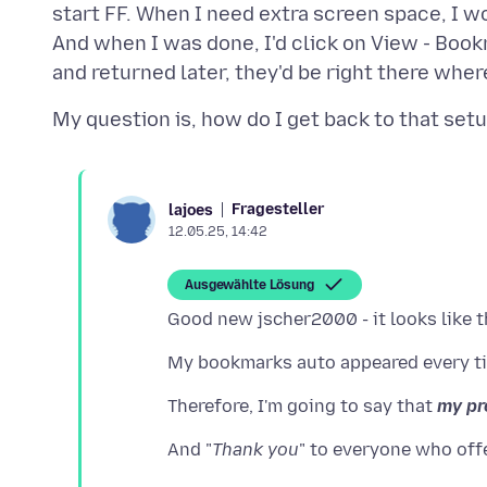
start FF. When I need extra screen space, I wo
And when I was done, I'd click on View - Boo
Fragesteller
lajoes
12.05.25, 14:42
Ausgewählte Lösung
Therefore, I'm going to say that
my pr
And "
Thank you