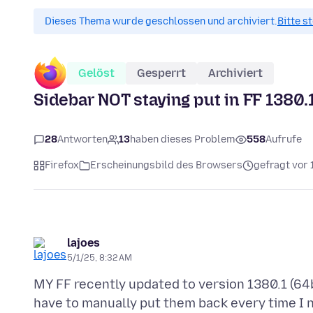
Dieses Thema wurde geschlossen und archiviert.
Bitte s
Gelöst
Gesperrt
Archiviert
Sidebar NOT staying put in FF 1380.1
28
Antworten
13
haben dieses Problem
558
Aufrufe
Firefox
Erscheinungsbild des Browsers
gefragt vor 
lajoes
5/1/25, 8:32 AM
MY FF recently updated to version 1380.1 (64b
have to manually put them back every time I 