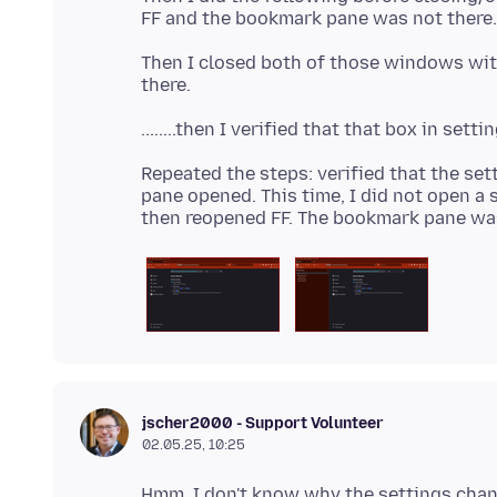
Then I closed both of those windows wi
Repeated the steps: verified that the set
pane opened. This time, I did not open a
jscher2000 - Support Volunteer
02.05.25, 10:25
Hmm, I don't know why the settings change