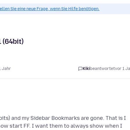
tellen Sie eine neue Frage, wenn Sie Hilfe benötigen.
 (64bit)
1 Jahr
Kiki
beantwortet
vor 1 J
its) and my Sidebar Bookmarks are gone. That is I
now start FF. I want them to always show when I