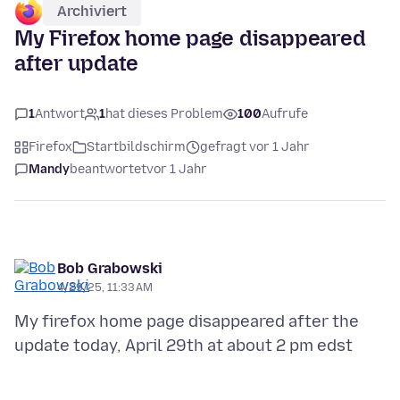
Archiviert
My Firefox home page disappeared
after update
1
Antwort
1
hat dieses Problem
100
Aufrufe
Firefox
Startbildschirm
gefragt vor 1 Jahr
Mandy
beantwortet
vor 1 Jahr
Bob Grabowski
4/29/25, 11:33 AM
My firefox home page disappeared after the