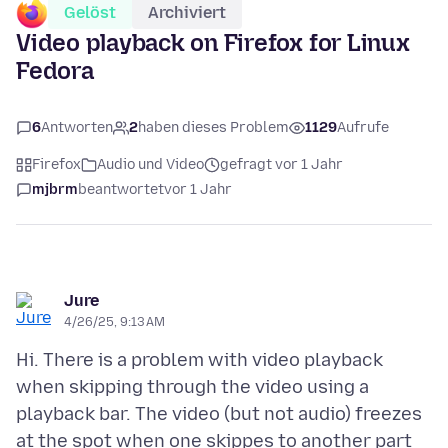
Gelöst
Archiviert
Video playback on Firefox for Linux
Fedora
6
Antworten
2
haben dieses Problem
1129
Aufrufe
Firefox
Audio und Video
gefragt vor 1 Jahr
mjbrm
beantwortet
vor 1 Jahr
Jure
4/26/25, 9:13 AM
Hi. There is a problem with video playback
when skipping through the video using a
playback bar. The video (but not audio) freezes
at the spot when one skippes to another part