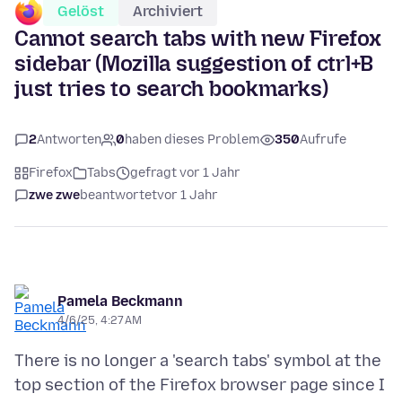
Gelöst
Archiviert
Cannot search tabs with new Firefox
sidebar (Mozilla suggestion of ctrl+B
just tries to search bookmarks)
2
Antworten
0
haben dieses Problem
350
Aufrufe
Firefox
Tabs
gefragt vor 1 Jahr
zwe zwe
beantwortet
vor 1 Jahr
Pamela Beckmann
4/6/25, 4:27 AM
There is no longer a 'search tabs' symbol at the
top section of the Firefox browser page since I