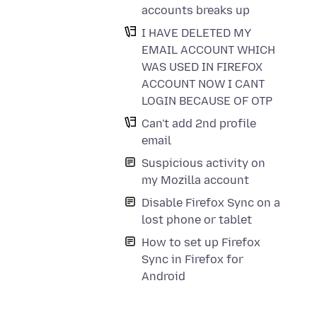
accounts breaks up
I HAVE DELETED MY
EMAIL ACCOUNT WHICH
WAS USED IN FIREFOX
ACCOUNT NOW I CANT
LOGIN BECAUSE OF OTP
Can't add 2nd profile
email
Suspicious activity on
my Mozilla account
Disable Firefox Sync on a
lost phone or tablet
How to set up Firefox
Sync in Firefox for
Android