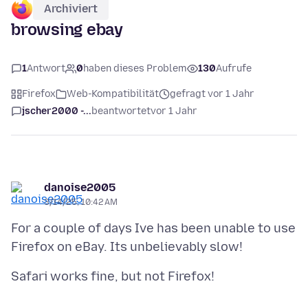
Archiviert
browsing ebay
1
Antwort
0
haben dieses Problem
130
Aufrufe
Firefox
Web-Kompatibilität
gefragt vor 1 Jahr
jscher2000 -...
beantwortet
vor 1 Jahr
danoise2005
3/14/25, 10:42 AM
For a couple of days Ive has been unable to use