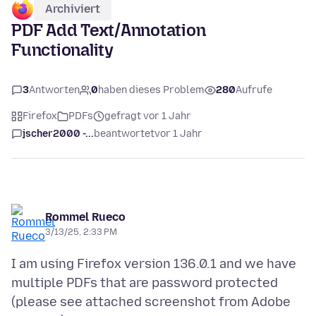
Archiviert
PDF Add Text/Annotation
Functionality
3
Antworten
0
haben dieses Problem
280
Aufrufe
Firefox
PDFs
gefragt vor 1 Jahr
jscher2000 -...
beantwortet
vor 1 Jahr
Rommel Rueco
3/13/25, 2:33 PM
I am using Firefox version 136.0.1 and we have
multiple PDFs that are password protected
(please see attached screenshot from Adobe