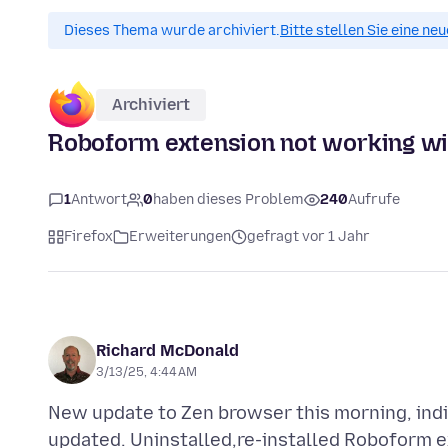
Dieses Thema wurde archiviert.
Bitte stellen Sie eine ne
Archiviert
Roboform extension not working with
1
Antwort
0
haben dieses Problem
240
Aufrufe
Firefox
Erweiterungen
gefragt vor 1 Jahr
Richard McDonald
3/13/25, 4:44 AM
New update to Zen browser this morning, ind
updated. Uninstalled,re-installed Roboform e