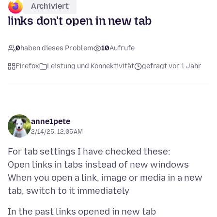
Archiviert
links don't open in new tab
0
haben dieses Problem
10
Aufrufe
Firefox
Leistung und Konnektivität
gefragt vor 1 Jahr
anne1pete
2/14/25, 12:05 AM
For tab settings I have checked these:
Open links in tabs instead of new windows
When you open a link, image or media in a new
In the past links opened in new tab