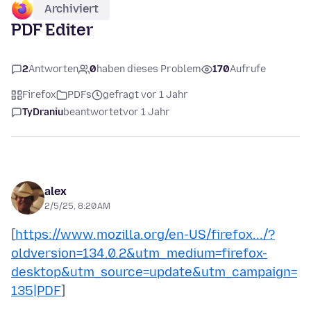
Archiviert
PDF Editer
2
Antworten
0
haben dieses Problem
170
Aufrufe
Firefox
PDFs
gefragt vor 1 Jahr
TyDraniu
beantwortet
vor 1 Jahr
alex
2/5/25, 8:20 AM
[
https://www.mozilla.org/en-US/firefox.../?
oldversion=134.0.2&utm_medium=firefox-
desktop&utm_source=update&utm_campaign=
135|PDF