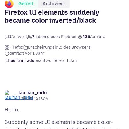
Gelöst
Archiviert
Firefox UI elements suddenly
became color inverted/black
1
Antwort
7
haben dieses Problem
435
Aufrufe
Firefox
Erscheinungsbild des Browsers
gefragt vor 1 Jahr
laurian_radu
beantwortet
vor 1 Jahr
laurian_radu
1/28/25, 10:13 AM
Suddenly some UI elements became color-