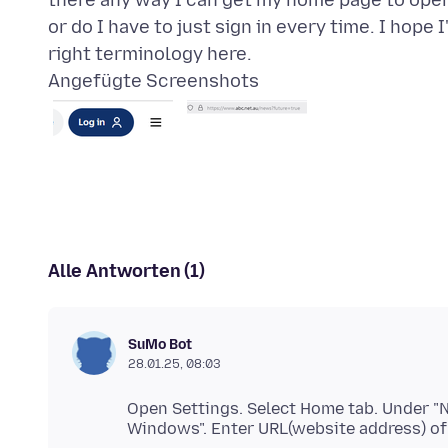
there any way I can get my home page to open
or do I have to just sign in every time. I hope 
Angefügte Screenshots
Alle Antworten (1)
SuMo Bot
28.01.25, 08:03
Open Settings. Select Home tab. Under 