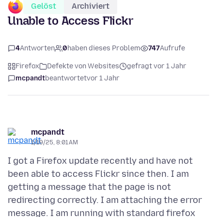
Gelöst
Archiviert
Unable to Access Flickr
4
Antworten
0
haben dieses Problem
747
Aufrufe
Firefox
Defekte von Websites
gefragt vor 1 Jahr
mcpandt
beantwortet
vor 1 Jahr
mcpandt
1/19/25, 8:01 AM
I got a Firefox update recently and have not
been able to access Flickr since then. I am
getting a message that the page is not
redirecting correctly. I am attaching the error
message. I am running with standard firefox