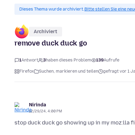
Dieses Thema wurde archiviert.
Bitte stellen Sie eine ne
Archiviert
remove duck duck go
1
Antwort
3
haben dieses Problem
139
Aufrufe
Firefox
Suchen, markieren und teilen
gefragt vor 1 J
Nirinda
12/29/24, 4:00 PM