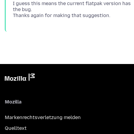
I guess this means the current flatpak version has
the bug.
Mozilla
Markenrechtsverletzung melden
Quelltext