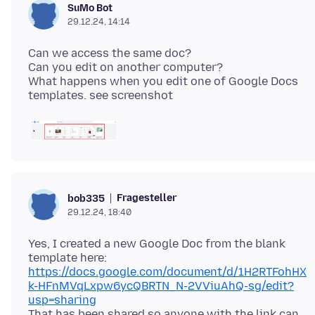
SuMo Bot
29.12.24, 14:14
Can we access the same doc?
Can you edit on another computer?
What happens when you edit one of Google Docs
Fragesteller
bob335
29.12.24, 18:40
Yes, I created a new Google Doc from the blank
https://docs.google.com/document/d/1H2RTFohHX
k-HFnMVqLxpw6ycQBRTN_N-2VViuAhQ-sg/edit?
usp=sharing
That has been shared so anyone with the link can