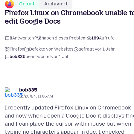
Gelöst
Archiviert
Firefox Linux on Chromebook unable t
edit Google Docs
6
Antworten
0
haben dieses Problem
189
Aufrufe
Firefox
Defekte von Websites
gefragt vor 1 Jahr
bob335
beantwortet
vor 1 Jahr
bob335
12/28/24, 11:05 AM
I recently updated Firefox Linux on Chromebook
and now when I open a Google Doc it displays fin
and I can place the cursor with mouse but when
typing no characters appear in doc. I checked