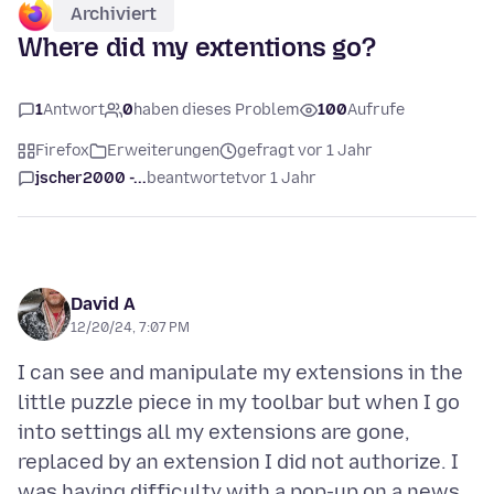
Archiviert
Where did my extentions go?
1
Antwort
0
haben dieses Problem
100
Aufrufe
Firefox
Erweiterungen
gefragt vor 1 Jahr
jscher2000 -...
beantwortet
vor 1 Jahr
David A
12/20/24, 7:07 PM
I can see and manipulate my extensions in the
little puzzle piece in my toolbar but when I go
into settings all my extensions are gone,
replaced by an extension I did not authorize. I
was having difficulty with a pop-up on a news