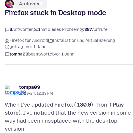
Archiviert
Firefox stuck in Desktop mode
3
Antworten
1
hat dieses Problem
387
Aufrufe
Firefox für Android
Installation und Aktualisierung
gefragt vor 1 Jahr
tompa09
beantwortet
vor 1 Jahr
tompa09
11/29/24, 12:33 PM
When I've updated Firefox (
130.0
)- from (
Play
store
); I've noticed that the new version in some
way had been missplaced with the desktop