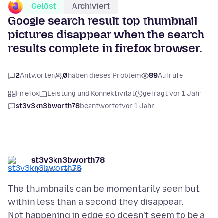
Gelöst
Archiviert
Google search result top thumbnail
pictures disappear when the search
results complete in firefox browser.
2
Antworten
0
haben dieses Problem
89
Aufrufe
Firefox
Leistung und Konnektivität
gefragt vor 1 Jahr
st3v3kn3bworth78
beantwortet
vor 1 Jahr
st3v3kn3bworth78
11/22/24, 7:45 AM
The thumbnails can be momentarily seen but
within less than a second they disappear.
Not happening in edge so doesn't seem to be a