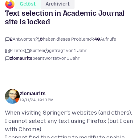
Gelöst
Archiviert
Text selection in Academic Journal
site is locked
2
Antworten
0
haben dieses Problem
40
Aufrufe
Firefox
Surfen
gefragt vor 1 Jahr
ziomaurits
beantwortet
vor 1 Jahr
ziomaurits
10/11/24, 10:13 PM
When visiting Springer's websites (and others),
I cannot select any text using Firefox (but I can
with Chrome).
I cannot find the setting to modify to enable