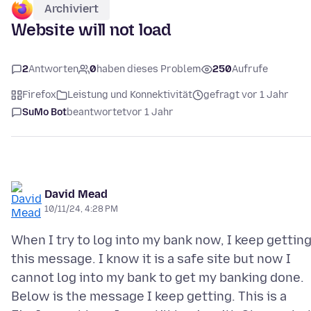
Archiviert
Website will not load
2
Antworten
0
haben dieses Problem
250
Aufrufe
Firefox
Leistung und Konnektivität
gefragt vor 1 Jahr
SuMo Bot
beantwortet
vor 1 Jahr
David Mead
10/11/24, 4:28 PM
When I try to log into my bank now, I keep gettin
this message. I know it is a safe site but now I
cannot log into my bank to get my banking done.
Below is the message I keep getting. This is a