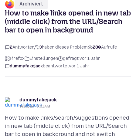
Archiviert
How to make links opened in new tab
(middle click) from the URL/Search
bar to open in background
2
Antworten
3
haben dieses Problem
280
Aufrufe
Firefox
Einstellungen
gefragt vor 1 Jahr
dummyfakejack
beantwortet
vor 1 Jahr
dummyfakejack
9/29/24, 3:01 AM
How to make links/search/suggestions opened
in new tab (middle click) from the URL/Search
bar to open in background and not switch