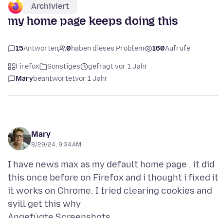
Archiviert
my home page keeps doing this
15
Antworten
0
haben dieses Problem
160
Aufrufe
Firefox
Sonstiges
gefragt vor 1 Jahr
Mary
beantwortet
vor 1 Jahr
Mary
8/29/24, 9:34 AM
I have news max as my default home page . it did
this once before on Firefox and i thought i fixed i
it works on Chrome. I tried clearing cookies and
Angefügte Screenshots