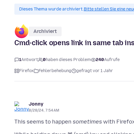
Dieses Thema wurde archiviert.
Bitte stellen Sie eine ne
Archiviert
Cmd-click opens link in same tab in
1
Antwort
0
haben dieses Problem
240
Aufrufe
Firefox
Fehlerbehebung
gefragt vor 1 Jahr
Jonny
8/28/24, 7:54 AM
This seems to happen
sometimes