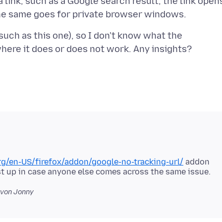
 link, such as a Google search result, the link open
such as this one), so I don't know what the
rg/en-US/firefox/addon/google-no-tracking-url/
addon
von Jonny