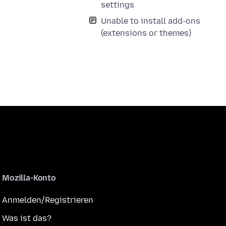
settings
Unable to install add-ons
(extensions or themes)
Mozilla-Konto
Anmelden/Registrieren
Was ist das?