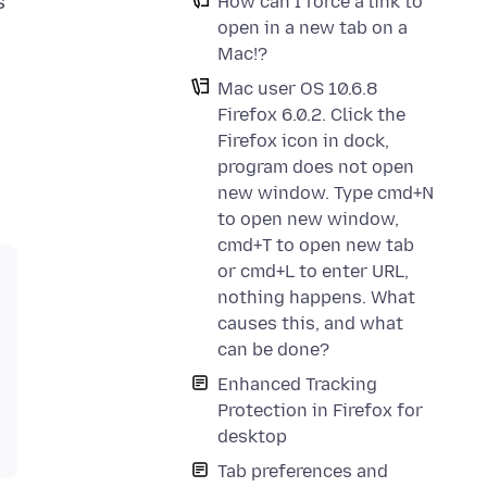
s
How can I force a link to
open in a new tab on a
Mac!?
Mac user OS 10.6.8
Firefox 6.0.2. Click the
Firefox icon in dock,
program does not open
new window. Type cmd+N
to open new window,
cmd+T to open new tab
or cmd+L to enter URL,
nothing happens. What
causes this, and what
can be done?
Enhanced Tracking
Protection in Firefox for
desktop
Tab preferences and