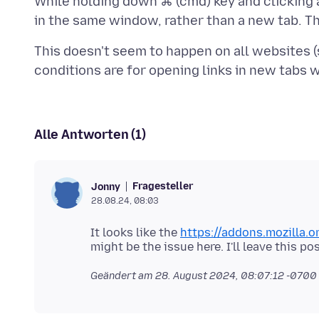
While holding down ⌘ (cmd) key and clicking a
This doesn't seem to happen on all websites (
Alle Antworten (1)
Fragesteller
Jonny
28.08.24, 08:03
It looks like the
https://addons.mozilla.o
Geändert am
28. August 2024, 08:07:12 -0700