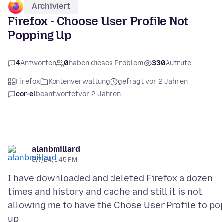
Archiviert
Firefox - Choose User Profile Not
Popping Up
4
Antworten
0
haben dieses Problem
330
Aufrufe
Firefox
Kontenverwaltung
gefragt vor 2 Jahren
cor-el
beantwortet
vor 2 Jahren
alanbmillard
8/7/24, 1:45 PM
I have downloaded and deleted Firefox a dozen
times and history and cache and still it is not
allowing me to have the Chose User Profile to po