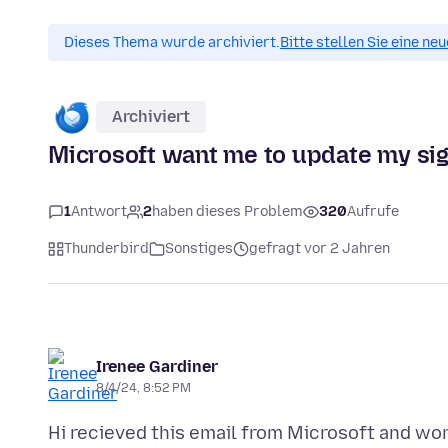
Dieses Thema wurde archiviert.
Bitte stellen Sie eine ne
Archiviert
Microsoft want me to update my sig
1
Antwort
2
haben dieses Problem
320
Aufrufe
Thunderbird
Sonstiges
gefragt vor 2 Jahren
Irenee Gardiner
8/4/24, 8:52 PM