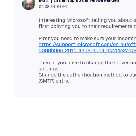
In den Top 25 der Mitwirkenden
Matt
05.08.24, 01:04
Interesting Microsoft telling you about 
First you need to make sure your incomi
https://support.microsoft.com/en-au/of
d088b986-291d-42b8-9564-9c414e2aa0
Then, if you have to change the server n
settings.
Change the authentication method to oau