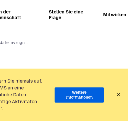
n der
Stellen Sie eine
Mitwirken
einschaft
Frage
date my sign...
rn Sie niemals auf,
MS an eine
Weitere
liche Daten
Informationen
htige Aktivitäten
“.