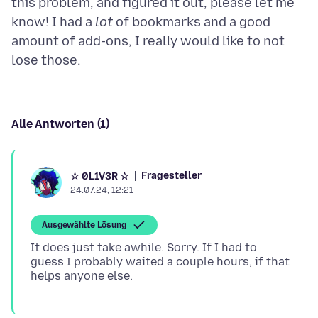
this problem, and figured it out, please let me
know! I had a
lot
of bookmarks and a good
amount of add-ons, I really would like to not
Alle Antworten (1)
Fragesteller
☆ 0L1V3R ☆
24.07.24, 12:21
Ausgewählte Lösung
It does just take awhile. Sorry. If I had to
guess I probably waited a couple hours, if that