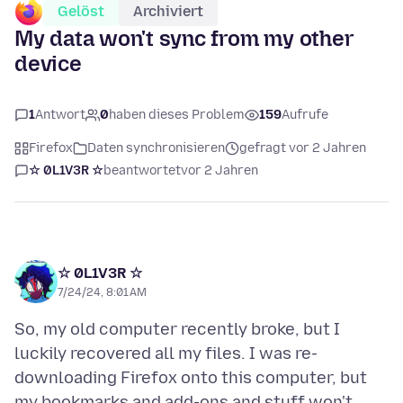
Gelöst
Archiviert
My data won't sync from my other
device
1
Antwort
0
haben dieses Problem
159
Aufrufe
Firefox
Daten synchronisieren
gefragt vor 2 Jahren
☆ 0L1V3R ☆
beantwortet
vor 2 Jahren
☆ 0L1V3R ☆
7/24/24, 8:01 AM
So, my old computer recently broke, but I
luckily recovered all my files. I was re-
downloading Firefox onto this computer, but
my bookmarks and add-ons and stuff won't