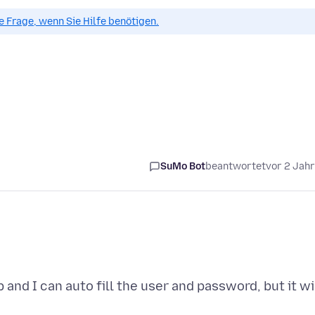
ue Frage, wenn Sie Hilfe benötigen.
SuMo Bot
beantwortet
vor 2 Jah
and I can auto fill the user and password, but it wi