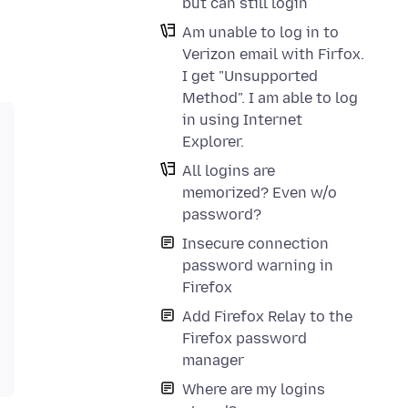
but can still login
Am unable to log in to
Verizon email with Firfox.
I get "Unsupported
Method". I am able to log
in using Internet
Explorer.
All logins are
memorized? Even w/o
password?
Insecure connection
password warning in
Firefox
Add Firefox Relay to the
Firefox password
manager
Where are my logins