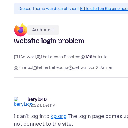
Dieses Thema wurde archiviert.
Bitte stellen Sie eine ne
Archiviert
website login problem
1
Antwort
1
hat dieses Problem
120
Aufrufe
Firefox
Fehlerbehebung
gefragt vor 2 Jahren
beryl146
7/20/24, 1:01 PM
I can't log into
kp.org
The login page comes up 