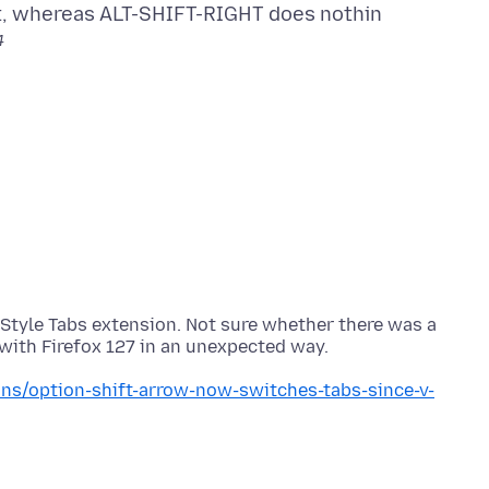
4
e Style Tabs extension. Not sure whether there was a
ons/option-shift-arrow-now-switches-tabs-since-v-