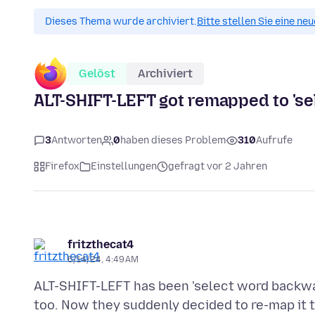
Dieses Thema wurde archiviert.
Bitte stellen Sie eine ne
Gelöst
Archiviert
ALT-SHIFT-LEFT got remapped to 'selec
3
Antworten
0
haben dieses Problem
310
Aufrufe
Firefox
Einstellungen
gefragt vor 2 Jahren
fritzthecat4
6/14/24, 4:49 AM
ALT-SHIFT-LEFT has been 'select word backward
too. Now they suddenly decided to re-map it to 