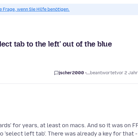
ue Frage, wenn Sie Hilfe benötigen.
t tab to the left' out of the blue
jscher2000 -...
beantwortet
vor 2 Jah
s' for years, at least on macs. And so it was on F
'select left tab'. There was already a key for that -