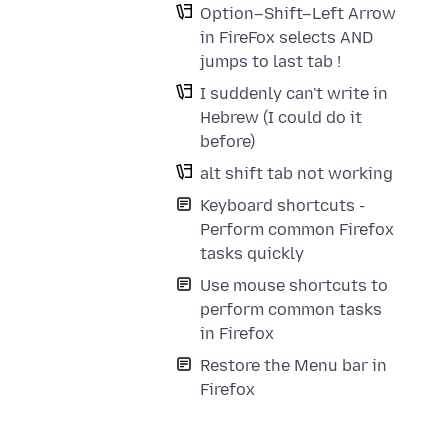
Option–Shift–Left Arrow
in FireFox selects AND
jumps to last tab !
I suddenly can't write in
Hebrew (I could do it
before)
alt shift tab not working
Keyboard shortcuts -
Perform common Firefox
tasks quickly
Use mouse shortcuts to
perform common tasks
in Firefox
Restore the Menu bar in
Firefox