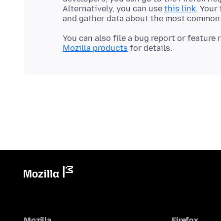
Alternatively, you can use
this link
. Your
You can also file a bug report or feature
Mozilla products
Mozilla
Firefox