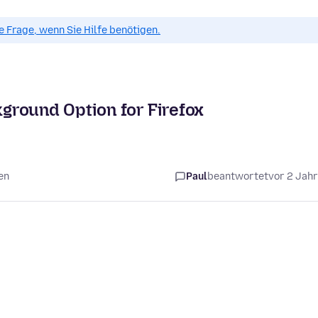
ue Frage, wenn Sie Hilfe benötigen.
ground Option for Firefox
en
Paul
beantwortet
vor 2 Jah