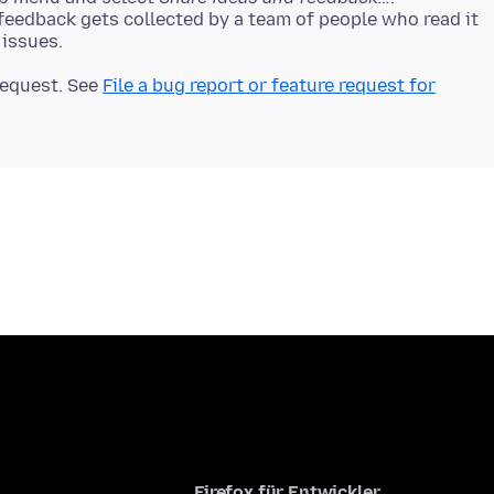
 feedback gets collected by a team of people who read it
 request. See
File a bug report or feature request for
Firefox für Entwickler