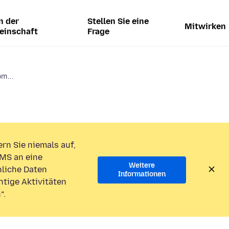
n der
Stellen Sie eine
Mitwirken
einschaft
Frage
m...
rn Sie niemals auf,
MS an eine
Weitere
liche Daten
Informationen
htige Aktivitäten
“.