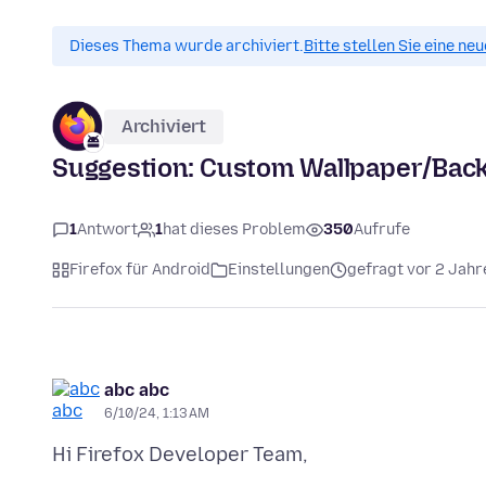
Dieses Thema wurde archiviert.
Bitte stellen Sie eine ne
Archiviert
Suggestion: Custom Wallpaper/Back
1
Antwort
1
hat dieses Problem
350
Aufrufe
Firefox für Android
Einstellungen
gefragt vor 2 Jahr
abc abc
6/10/24, 1:13 AM