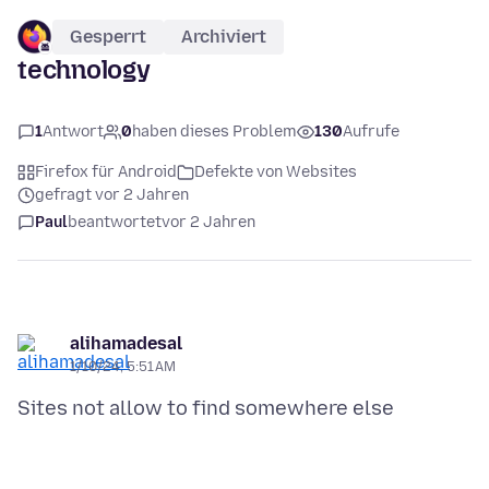
Gesperrt
Archiviert
technology
1
Antwort
0
haben dieses Problem
130
Aufrufe
Firefox für Android
Defekte von Websites
gefragt vor 2 Jahren
Paul
beantwortet
vor 2 Jahren
alihamadesal
1/10/24, 5:51 AM