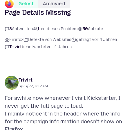
Gelöst
Archiviert
Page Details Missing
3
Antworten
1
hat dieses Problem
50
Aufrufe
Firefox
Defekte von Websites
gefragt vor 4 Jahren
Trivirt
beantwortet
vor 4 Jahren
Trivirt
6/26/22, 6:12 AM
For awhile now whenever I visit Kickstarter, I
never get the full page to load.
I mainly notice it in the header where the info
for the campaign information doesn't show on
Firefox.