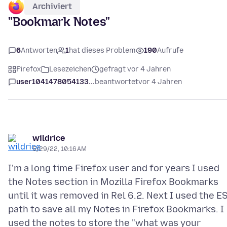
Archiviert
"Bookmark Notes"
6
Antworten
1
hat dieses Problem
190
Aufrufe
Firefox
Lesezeichen
gefragt vor 4 Jahren
user1041478054133...
beantwortet
vor 4 Jahren
wildrice
5/29/22, 10:16 AM
I'm a long time Firefox user and for years I used
the Notes section in Mozilla Firefox Bookmarks
until it was removed in Rel 6.2. Next I used the E
path to save all my Notes in Firefox Bookmarks. I
used the notes to store the "what was your