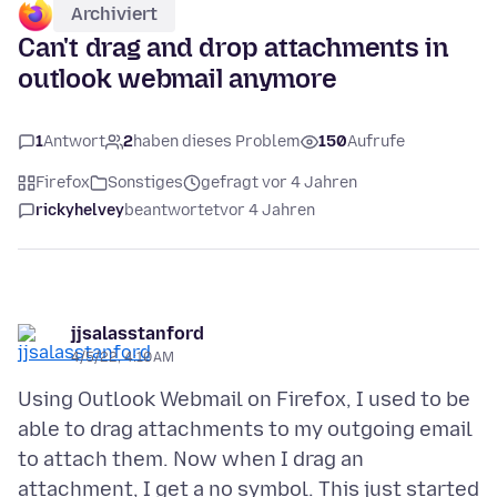
Archiviert
Can't drag and drop attachments in
outlook webmail anymore
1
Antwort
2
haben dieses Problem
150
Aufrufe
Firefox
Sonstiges
gefragt vor 4 Jahren
rickyhelvey
beantwortet
vor 4 Jahren
jjsalasstanford
4/5/22, 4:10 AM
Using Outlook Webmail on Firefox, I used to be
able to drag attachments to my outgoing email
to attach them. Now when I drag an
attachment, I get a no symbol. This just started