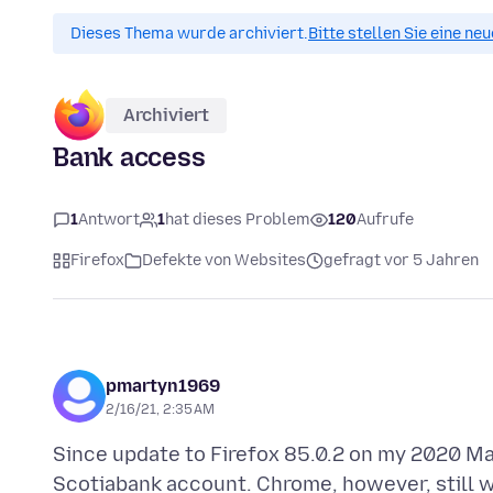
Dieses Thema wurde archiviert.
Bitte stellen Sie eine ne
Archiviert
Bank access
1
Antwort
1
hat dieses Problem
120
Aufrufe
Firefox
Defekte von Websites
gefragt vor 5 Jahren
pmartyn1969
2/16/21, 2:35 AM
Since update to Firefox 85.0.2 on my 2020 Mac