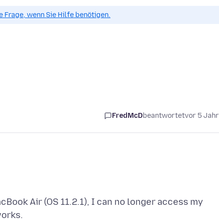
ue Frage, wenn Sie Hilfe benötigen.
FredMcD
beantwortet
vor 5 Jah
Book Air (OS 11.2.1), I can no longer access my