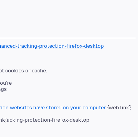
hanced-tracking-protection-firefox-desktop
you're
ngs
tion websites have stored on your computer
{web link}
nk}acking-protection-firefox-desktop