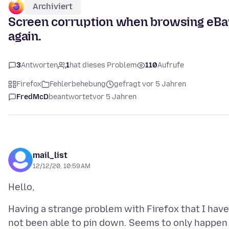
Archiviert
Screen corruption when browsing eBa
again.
3
Antworten
1
hat dieses Problem
110
Aufrufe
Firefox
Fehlerbehebung
gefragt vor 5 Jahren
FredMcD
beantwortet
vor 5 Jahren
mail_list
12/12/20, 10:59 AM
Having a strange problem with Firefox that I have
not been able to pin down. Seems to only happen