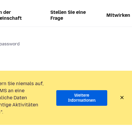
n der
Stellen Sie eine
Mitwirken
einschaft
Frage
d password
rn Sie niemals auf,
MS an eine
Weitere
liche Daten
Informationen
htige Aktivitäten
“.