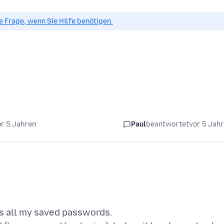
ue Frage, wenn Sie Hilfe benötigen.
or 5 Jahren
Paul
beantwortet
vor 5 Jah
as all my saved passwords.