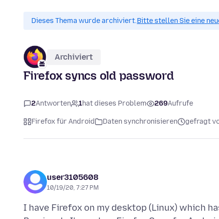
Dieses Thema wurde archiviert.
Bitte stellen Sie eine ne
Archiviert
Firefox syncs old password
2
Antworten
1
hat dieses Problem
269
Aufrufe
Firefox für Android
Daten synchronisieren
gefragt v
user3105608
10/19/20, 7:27 PM
I have Firefox on my desktop (Linux) which h