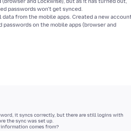
d (browser and Lockwise), but as it has turned out,
ted passwords won't get synced.
ll data from the mobile apps. Created a new accoun
old passwords on the mobile apps (browser and
ord, it syncs correctly, but there are still logins with
re the sync was set up.