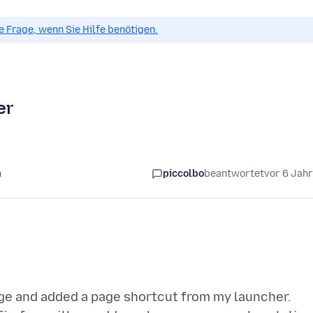
ue Frage, wenn Sie Hilfe benötigen.
er
n
piccolbo
beantwortet
vor 6 Jah
age and added a page shortcut from my launcher.