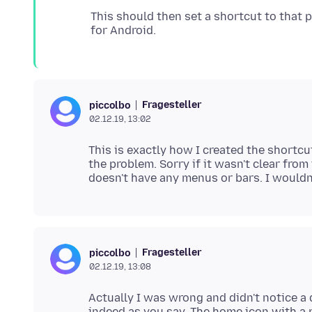
This should then set a shortcut to that 
Fragesteller
piccolbo
02.12.19, 13:02
This is exactly how I created the shortcu
the problem. Sorry if it wasn't clear fro
Fragesteller
piccolbo
02.12.19, 13:08
Actually I was wrong and didn't notice a d
indeed as you say. The home icon with a p