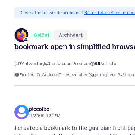
Dieses Thema wurde archiviert.
Bitte stellen Sie eine ne
Gelöst
Archiviert
bookmark open in simplified brows
7
Antworten
1
hat dieses Problem
69
Aufrufe
Firefox für Android
Lesezeichen
gefragt vor 6 Jahre
piccolbo
11/25/19, 1:34 PM
I created a bookmark to the guardian front p