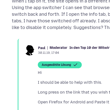
When I tap on it, the site opens in a different
Using the app switcher I can see that browser
switch back and forth. If I open the info tab, 
tabs, I have those switched off already. I abs
Moderator
In den Top 10 der Mitwi
Paul
30.11.19, 17:04
Ausgewählte Lösung