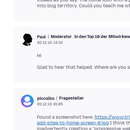
Moderator
In den Top 10 der Mitwirken
Paul
02.12.19, 14:32
Fragesteller
piccolbo
03.12.19, 01:05
Found a screenshot here:
https://www.tr
add-sites-to-home-screen-0.jpg
I think t
inadvertently creating a "progressive web