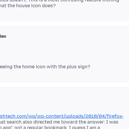
den
ishtech.com/wp/wp-content/uploads/2018/04/firefox-
hat search also directed me toward the answer: I was
 app", not a regular bookmark. I guess I am a