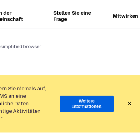
n der
Stellen Sie eine
Mitwirken
einschaft
Frage
 simplified browser
rn Sie niemals auf,
MS an eine
Weitere
liche Daten
Informationen
htige Aktivitäten
“.