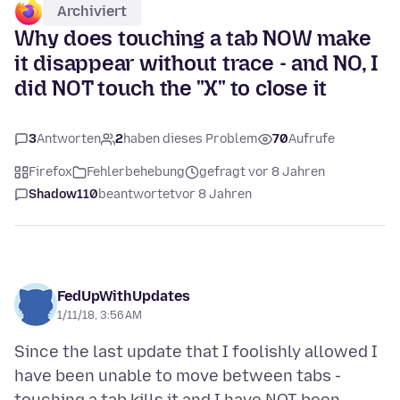
Archiviert
Why does touching a tab NOW make
it disappear without trace - and NO, I
did NOT touch the "X" to close it
3
Antworten
2
haben dieses Problem
70
Aufrufe
Firefox
Fehlerbehebung
gefragt vor 8 Jahren
Shadow110
beantwortet
vor 8 Jahren
FedUpWithUpdates
1/11/18, 3:56 AM
Since the last update that I foolishly allowed I
have been unable to move between tabs -