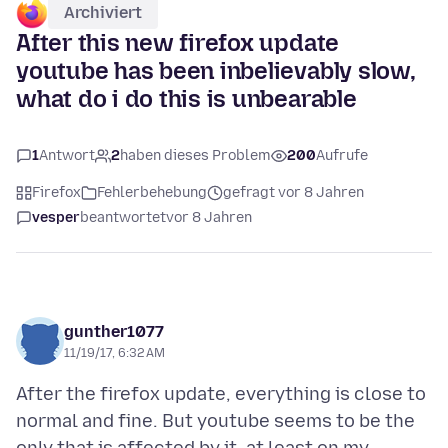
Archiviert
After this new firefox update
youtube has been inbelievably slow,
what do i do this is unbearable
1
Antwort
2
haben dieses Problem
200
Aufrufe
Firefox
Fehlerbehebung
gefragt vor 8 Jahren
vesper
beantwortet
vor 8 Jahren
gunther1077
11/19/17, 6:32 AM
After the firefox update, everything is close to
normal and fine. But youtube seems to be the