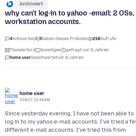
Archiviert
why can't log-in to yahoo -email; 2 OSs,
workstation accounts.
4
Antworten
5
haben dieses Problem
210
Aufrufe
Thunderbird
Sonstiges
gefragt vor 9 Jahren
home user
beantwortet
vor 9 Jahren
home user
7/18/17, 12:49 AM
Since yesterday evening, I have not been able to
log in to my yahoo e-mail accounts. I've tried a f
different e-mail accounts. I've tried this from