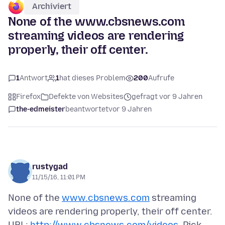
Archiviert
None of the www.cbsnews.com
streaming videos are rendering
properly, their off center.
1
Antwort
1
hat dieses Problem
200
Aufrufe
Firefox
Defekte von Websites
gefragt vor 9 Jahren
the-edmeister
beantwortet
vor 9 Jahren
rustygad
11/15/16, 11:01 PM
None of the
www.cbsnews.com
streaming
videos are rendering properly, their off center.