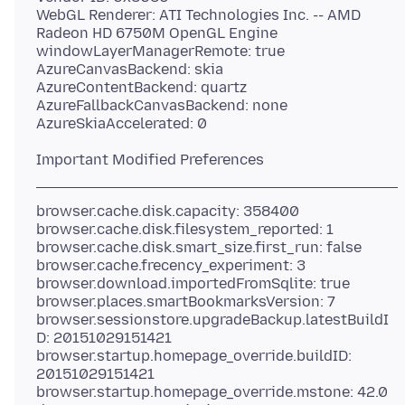
WebGL Renderer: ATI Technologies Inc. -- AMD
Radeon HD 6750M OpenGL Engine
windowLayerManagerRemote: true
AzureCanvasBackend: skia
AzureContentBackend: quartz
AzureFallbackCanvasBackend: none
browser.cache.disk.capacity: 358400
browser.cache.disk.filesystem_reported: 1
browser.cache.disk.smart_size.first_run: false
browser.cache.frecency_experiment: 3
browser.download.importedFromSqlite: true
browser.places.smartBookmarksVersion: 7
browser.sessionstore.upgradeBackup.latestBuildI
D: 20151029151421
browser.startup.homepage_override.buildID:
20151029151421
browser.startup.homepage_override.mstone: 42.0