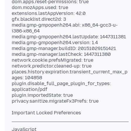
dom.apps.reset-permissions: true
dom.mozApps.used: true
extensions.lastAppVersion: 42.0
gfx.blacklist.direct2d: 3
media.gmp-gmpopenh264.abi: x86_64-gcc3-u-
i386-x86_64
media.gmp-gmpopenh264.lastUpdate: 1447311381
media.gmp-gmpopenh264.version: 1.4
media.gmp-manager.buildID: 20151029151421
media.gmp-manager.lastCheck: 1447311380
network.cookie.prefsMigrated: true
network.predictor.cleaned-up: true
places.history.expiration.transient_current_max_p
ages: 104858
plugin.disable_full_page_plugin_for_types:
application/pdf
plugin.importedState: true