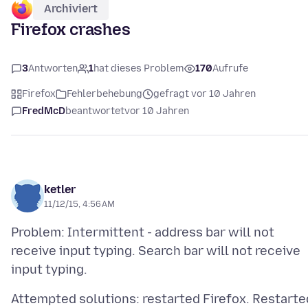
Archiviert
Firefox crashes
3
Antworten
1
hat dieses Problem
170
Aufrufe
Firefox
Fehlerbehebung
gefragt vor 10 Jahren
FredMcD
beantwortet
vor 10 Jahren
ketler
11/12/15, 4:56 AM
Problem: Intermittent - address bar will not
receive input typing. Search bar will not receive
Attempted solutions: restarted Firefox. Restarte